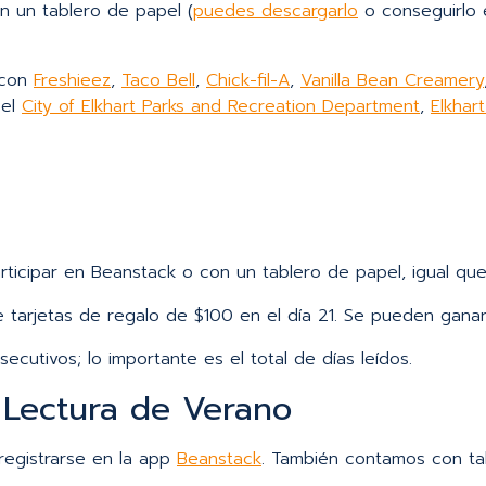
en un tablero de papel (
puedes descargarlo
o conseguirlo
 con
Freshieez
,
Taco Bell
,
Chick-fil-A
,
Vanilla Bean Creamery
 el
City of Elkhart Parks and Recreation Department
,
Elkhar
ticipar en Beanstack o con un tablero de papel, igual que 
 tarjetas de regalo de $100 en el día 21. Se pueden ganar 
ecutivos; lo importante es el total de días leídos.
Lectura de Verano
egistrarse en la app
Beanstack
. También contamos con t