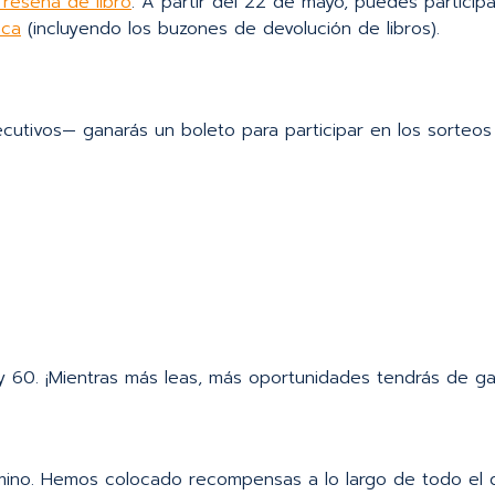
 reseña de libro
. A partir del 22 de mayo, puedes particip
eca
(incluyendo los buzones de devolución de libros).
cutivos— ganarás un boleto para participar en los sorteos
 60. ¡Mientras más leas, más oportunidades tendrás de ga
amino. Hemos colocado recompensas a lo largo de todo el