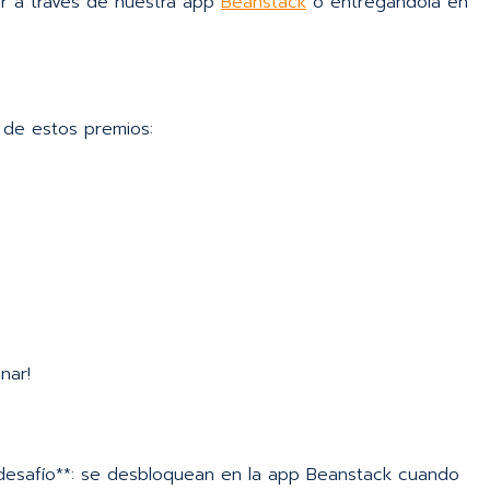
ar a través de nuestra app
Beanstack
o entregándola en
 de estos premios:
nar!
 desafío**: se desbloquean en la app Beanstack cuando